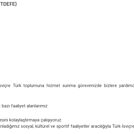
BİTDEFE)
sviçre Türk toplumuna hizmet sunma görevimizde bizlere yardımcı 
 bazı faaliyet alanlarımız:
ini kolaylaştırmaya çalışıyoruz.
nladığımız sosyal, kültürel ve sportif faaliyetler aracılığıyla Türk-İs