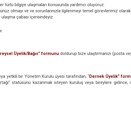
arı her türlü bilgiye ulaşmaları konusunda yardımcı oluyoruz.
ünüz olmayı ve ve sorunlarınızla ilgilenmeyi temel görevlerimiz olara
a ulaşma çabası içerisindeyiz.
r.
ireysel Üyelik/Bağıs” formunu
doldurup bize ulaştırmanızı (posta v
a yetkili bir Yönetim Kurulu üyesi tarafından, “
Dernek Üyelik” for
ortağı” statüsünü kazanmak isteyen kuruluş veya bireylere gelince, iş