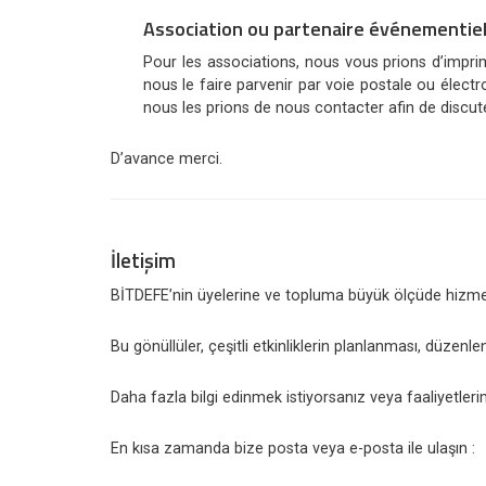
Association ou partenaire événementiel
Pour les associations, nous vous prions d’impri
nous le faire parvenir par voie postale ou élect
nous les prions de nous contacter afin de discut
D’avance merci.
İletişim
BİTDEFE’nin üyelerine ve topluma büyük ölçüde hizmet 
Bu gönüllüler, çeşitli etkinliklerin planlanması, düzenle
Daha fazla bilgi edinmek istiyorsanız veya faaliyetleri
En kısa zamanda bize posta veya e-posta ile ulaşın :