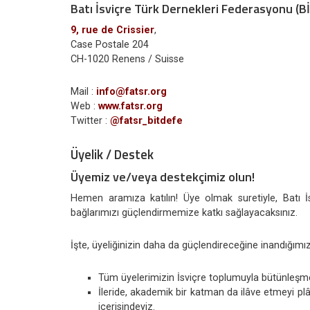
Batı İsviçre Türk Dernekleri Federasyonu (
9, rue de Crissier
,
Case Postale 204
CH-1020 Renens / Suisse
Mail :
info@fatsr.org
Web :
www.fatsr.org
Twitter :
@fatsr_bitdefe
Üyelik / Destek
Üyemiz ve/veya destekçimiz olun!
Hemen aramıza katılın! Üye olmak suretiyle, Batı İ
bağlarımızı güçlendirmemize katkı sağlayacaksınız.
İşte, üyeliğinizin daha da güçlendireceğine inandığımız
Tüm üyelerimizin İsviçre toplumuyla bütünleşmes
İleride, akademik bir katman da ilâve etmeyi plâ
içerisindeyiz.