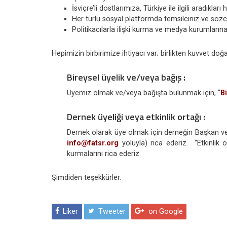
İsviçre’li dostlarımıza, Türkiye ile ilgili aradıkl
Her türlü sosyal platformda temsilciniz ve sözc
Politikacılarla ilişki kurma ve medya kurumların
Hepimizin birbirimize ihtiyacı var; birlikten kuvvet doğa
Bireysel üyelik ve/veya bağış :
Üyemiz olmak ve/veya bağışta bulunmak için, “
B
Dernek üyeliği veya etkinlik ortağı :
Dernek olarak üye olmak için derneğin Başkan vey
info@fatsr.org
yoluyla) rica ederiz. “Etkinlik 
kurmalarını rica ederiz.
Şimdiden teşekkürler.
Liker
Tweeter
on Google