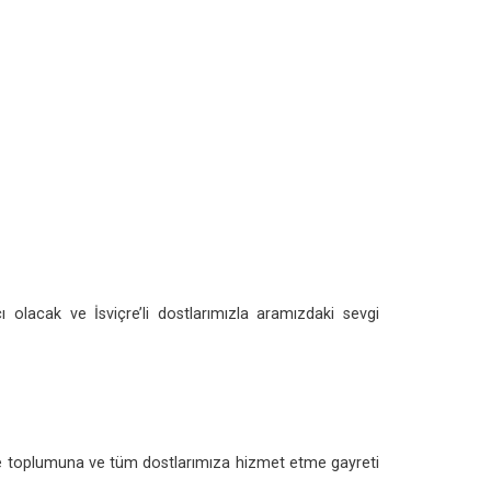
olacak ve İsviçre’li dostlarımızla aramızdaki sevgi
viçre toplumuna ve tüm dostlarımıza hizmet etme gayreti