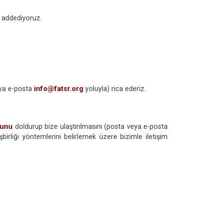
k addediyoruz.
eya e-posta
info@fatsr.org
yoluyla) rica ederiz.
munu
doldurup bize ulaştırılmasını (posta veya e-posta
birliği yöntemlerini belirlemek üzere bizimle iletişim