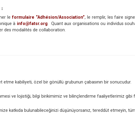
 :
mer le
formulaire “Adhésion/Association”
, le remplir, les faire s
ronique à
info@fatsr.org
. Quant aux organisations ou individus souha
er des modalités de collaboration.
etme kabiliyeti, özel bir gönüllü grubunun çabasının bir sonucudur.
nmesi ve lojistiği, bilgi birikimimiz ve bilinçlendirme faaliyetlerimiz gibi
mize katkıda bulunabileceğinizi düşünüyorsanız, tereddüt etmeyin, tüm iyi