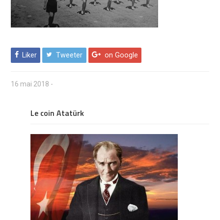
Liker
Tweeter
on Google
16 mai 2018
-
Le coin Atatürk