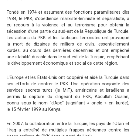
Fondé en 1974 et assumant des fonctions paramilitaires dès
1984, le PKK, d’obédience marxiste-léniniste et séparatiste, a
eu recours à la violence et au terrorisme pour obtenir la
sécession d’une partie du sud-est de la République de Turquie.
Les actions du PKK et les tactiques terroristes ont provoqué
la mort de dizaines de milliers de civils, essentiellement
kurdes, au cours des dernières décennies et ont empêché
une stabilité durable dans le sud-est de la Turquie, empêchant
le développement économique et social de cette région.
L’Europe et les États-Unis ont coopéré et aidé la Turquie dans
ses efforts de contrer le PKK. Une opération conjointe des
services secrets turcs (le MİT), américains
et israéliens a
permis la capture du dirigeant du PKK, Abdullah Öcalan,
connu sous le nom “d’Apo” (signifiant « oncle » en kurde),
le
15 février 1999 au Kenya
.
En 2007, la collaboration entre la Turquie, les pays de l’Otan et
l’Iraq a entraîné de multiples frappes aériennes contre les