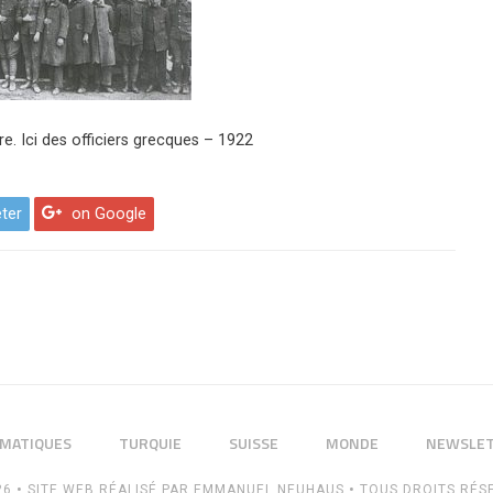
re. Ici des officiers grecques – 1922
ter
on Google
MATIQUES
TURQUIE
SUISSE
MONDE
NEWSLE
26
•
SITE WEB RÉALISÉ PAR
EMMANUEL NEUHAUS
•
TOUS DROITS RÉS