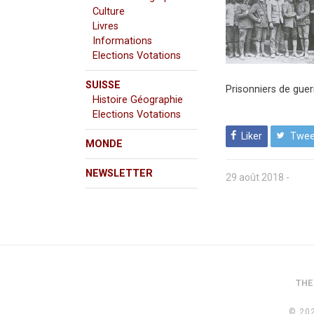
Culture
Livres
Informations
Elections Votations
SUISSE
Prisonniers de guer
Histoire Géographie
Elections Votations
Liker
Twee
MONDE
NEWSLETTER
29 août 2018
-
THE
© 20