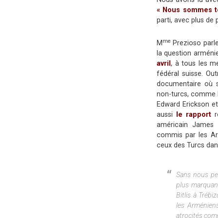
« Nous sommes t
parti, avec plus de
me
M
Prezioso parl
la question arméni
avril
, à tous les m
fédéral suisse. Out
documentaire où s’
non-turcs, comme 
Edward Erickson et
aussi
le rapport
r
américain James 
commis par les Ar
ceux des Turcs dans
Sans nous perd
plus marquant
Bitlis à Tréb
les Arméniens
atrocités com