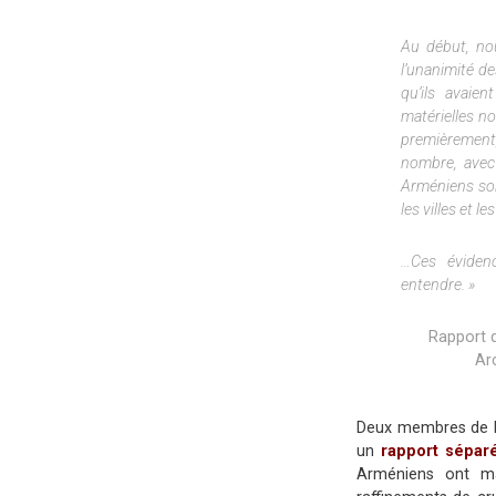
Au début, nou
l’unanimité de
qu’ils avaie
matérielles no
premièremen
nombre, avec
Arméniens so
les villes et les
…Ces éviden
entendre. »
Rapport 
Ar
Deux membres de la
un
rapport sépar
Arméniens ont m