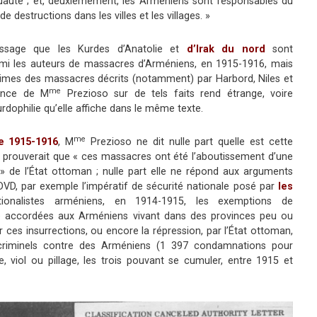
uauté ; et, deuxièmement, les Arméniens sont responsables du
 destructions dans les villes et les villages. »
ssage que les Kurdes d’Anatolie et
d’Irak du nord
sont
rmi les auteurs de massacres d’Arméniens, en 1915-1916, mais
ctimes des massacres décrits (notamment) par Harbord, Niles et
me
lence de M
Prezioso sur de tels faits rend étrange, voire
urdophilie qu’elle affiche dans le même texte.
me
de 1915-1916
, M
Prezioso ne dit nulle part quelle est cette
i prouverait que « ces massacres ont été l’aboutissement d’une
e » de l’État ottoman ; nulle part elle ne répond aux arguments
DVD, par exemple l’impératif de sécurité nationale posé par
les
onalistes arméniens, en 1914-1915, les exemptions de
 accordées aux Arméniens vivant dans des provinces peu ou
ces insurrections, ou encore la répression, par l’État ottoman,
criminels contre des Arméniens (1 397 condamnations pour
e, viol ou pillage, les trois pouvant se cumuler, entre 1915 et