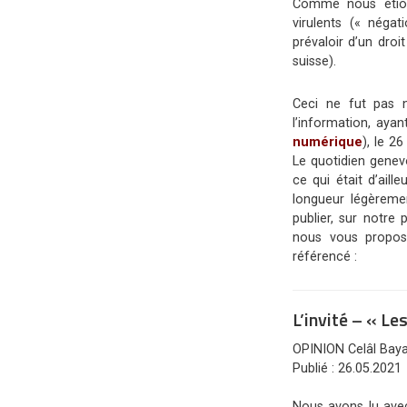
Comme nous étions
virulents (« néga
prévaloir d’un droi
suisse).
Ceci ne fut pas 
l’information, aya
numérique
), le 2
Le quotidien genev
ce qui était d’ail
longueur légèrem
publier, sur notre
nous vous proposo
référencé :
L’invité – « Le
OPINION
Celâl Baya
Publié : 26.05.2021
Nous avons lu avec