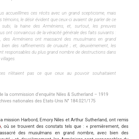
s accueillîmes ces récits avec un grand scepticisme, mais
s témoins, le désir évident que ceux-ci avaient de parler de ce
nt subi, la haine des Arméniens, et, surtout, les preuves
us ont convaincus de la véracité générale des faits suivants :
t, des Arméniens ont massacré des musulmans en grand
 bien des raffinements de cruauté ; et, deuxièmement, les
nt responsables du plus grand nombre de destructions dans
 villages.
ces n’étaient pas ce que ceux au pouvoir souhaitaient
de la commission d’enquête Niles & Sutherland – 1919
chives nationales des Etats-Unis N° 184.021/175
 mission Harbord, Emory Niles et Arthur Sutherland, ont remis
é
, où se trouvent des constats tels que : « premièrement, des
assacré des musulmans en grand nombre, avec bien des