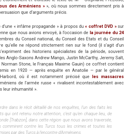
ous des Arméniens »
», où nous sommes directement pris à
 persuasion que d’arguments précis.
e d’une « infâme propagande » à propos du
« coffret DVD »
sur
enne que nous avions envoyé, à l’occasion de
la journée du 24
embres du Conseil national, du Conseil des Etats et du Conseil
re qu’elle ne répond strictement rien sur le fond (il s’agit d’un
expriment des historiens spécialistes de la période, souvent
les Anglo-Saxons Andrew Mango, Justin McCarthy, Jeremy Salt,
 Norman Stone, le Français Maxime Gauin) ce coffret contient
emis en 1920 — après enquête en Anatolie — par le général
Harbord, où il est notamment précisé que
les massacres
méniens de l’armée russe « rivalisent incontestablement avec
 leur inhumanité ».
re dans le récit détaillé de nos enquêtes, l’un des faits les
s qui ont retenu notre attention, c’est qu’en chaque lieu, de
izonde [Trabzon], dans cette région que nous avons traversée,
 commirent contre les Turcs tous les crimes et toutes les
mises par des Turcs à l’encontre d’Arméniens.