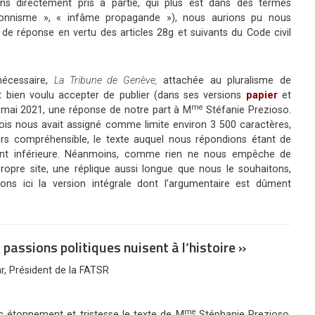
 directement pris à partie, qui plus est dans des termes
tionnisme », « infâme propagande »), nous aurions pu nous
t de réponse en vertu des articles 28g et suivants du Code civil
nécessaire,
La Tribune de Genève,
attachée au pluralisme de
nt bien voulu accepter de publier (dans ses versions
papier
et
me
6 mai 2021, une réponse de notre part à M
Stéfanie Prezioso.
ois nous avait assigné comme limite environ 3 500 caractères,
leurs compréhensible, le texte auquel nous répondions étant de
ent inférieure. Néanmoins, comme rien ne nous empêche de
 propre site, une réplique aussi longue que nous le souhaitons,
ns ici la version intégrale dont l’argumentaire est dûment
s passions politiques nuisent à l’histoire »
r, Président de la FATSR
me
 étonnement et tristesse le texte de M
Stéphanie Prezioso,