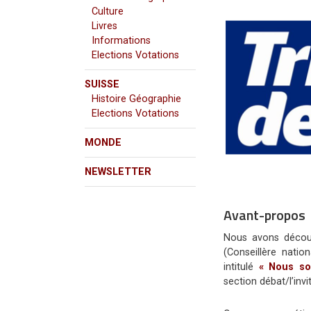
Culture
Livres
Informations
Elections Votations
SUISSE
Histoire Géographie
Elections Votations
MONDE
NEWSLETTER
Avant-propos
Nous avons décou
(Conseillère nati
intitulé
« Nous s
section débat/l’inv