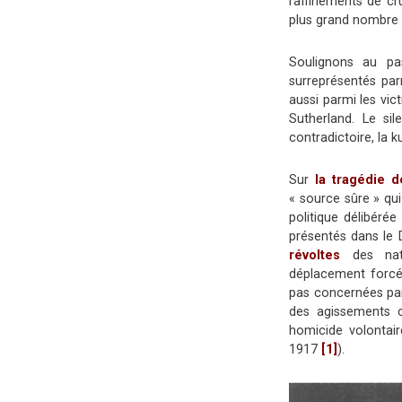
raffinements de cr
plus grand nombre de
Soulignons au pa
surreprésentés pa
aussi parmi les vi
Sutherland. Le si
contradictoire, la k
Sur
la tragédie 
« source sûre » qu
politique délibéré
présentés dans le 
révoltes
des nati
déplacement forcé
pas concernées par 
des agissements 
homicide volontair
1917
[1]
).