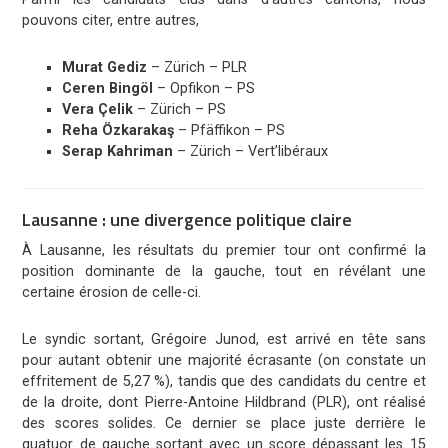
pouvons citer, entre autres,
Murat Gediz
– Zürich – PLR
Ceren Bingöl
– Opfikon – PS
Vera Çelik
– Zürich – PS
Reha Özkarakaş
– Pfäffikon – PS
Serap Kahriman
– Zürich – Vert’libéraux
Lausanne : une divergence politique claire
À Lausanne, les résultats du premier tour ont confirmé la
position dominante de la gauche, tout en révélant une
certaine érosion de celle-ci.
Le syndic sortant,
Grégoire Junod
, est arrivé en tête sans
pour autant obtenir une majorité écrasante (on constate un
effritement de 5,27 %), tandis que des candidats du centre et
de la droite, dont
Pierre-Antoine Hildbrand
(PLR), ont réalisé
des scores solides. Ce dernier se place juste derrière le
quatuor de gauche sortant avec un score dépassant les 15