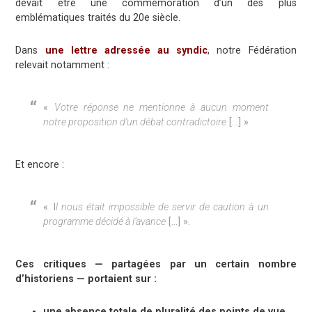
devait être une commémoration d’un des plus
emblématiques traités du 20e siècle.
Dans
une lettre adressée au syndic
, notre Fédération
relevait notamment :
«
Votre réponse ne mentionne à aucun moment
notre proposition d’un débat contradictoire
[…] »
Et encore :
« I
l nous était impossible de servir de caution à un
programme décidé à l’avance
[…] ».
Ces critiques — partagées par un certain nombre
d’historiens — portaient sur :
une absence totale de pluralité des points de vue