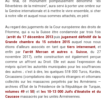
Au final, ce monument pompeusement dénommé “les
Réverbères de la mémoire”, aura servi à porter une ombre sur
la Genève internationale et à mettre le vivre-ensemble, si cher
à notre ville et auquel nous sommes attachés, en péril.
Au regard des jugements de la Cour européenne des droits de
l’Homme, qui a vu la Suisse être condamnée par trois fois
(
arrêt du 17 décembre 2013
puis
jugement définitif de la
Grande chambre du 15 octobre 2015
auquel nous nous
étions d’ailleurs associés en tant que
tiers intervenant
, et
enfin par
l’arrêt Mercan et autres c. Suisse
, du 27
novembre 2017), cette construction est également perçue
comme un affront au Droit. Elle est aussi l’expression du
mépris qu’ont les autorités municipales pour les souffrances
des autres ; c’est à dire, les quelques 518 000 Turcs, Kurdes,
Circassiens (compilations des rapports étrangers et ottomans
collectés sur les massacres perpétrés par les Arméniens —
archives d’État de la Présidence de la République de Turquie,
volumes 49
et
50
) et
les 10-13 000 Juifs d’Anatolie et du
Caucase
massacrés par les unités Arméniennes.