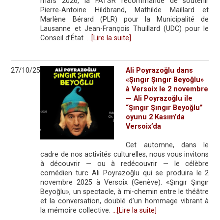
mars 2026, la FATSR recommande de soutenir
Pierre-Antoine Hildbrand, Mathilde Maillard et
Marlène Bérard (PLR) pour la Municipalité de
Lausanne et Jean-François Thuillard (UDC) pour le
Conseil d’État.
…[Lire la suite]
27/10/25
Ali Poyrazoğlu dans
«Şıngır Şıngır Beyoğlu»
à Versoix le 2 novembre
— Ali Poyrazoğlu ile
“Şıngır Şıngır Beyoğlu”
oyunu 2 Kasım’da
Versoix’da
Cet automne, dans le
cadre de nos activités culturelles, nous vous invitons
à découvrir — ou à redécouvrir — le célèbre
comédien turc Ali Poyrazoğlu qui se produira le 2
novembre 2025 à Versoix (Genève). «Şıngır Şıngır
Beyoğlu», un spectacle, à mi-chemin entre le théâtre
et la conversation, doublé d’un hommage vibrant à
la mémoire collective.
…[Lire la suite]