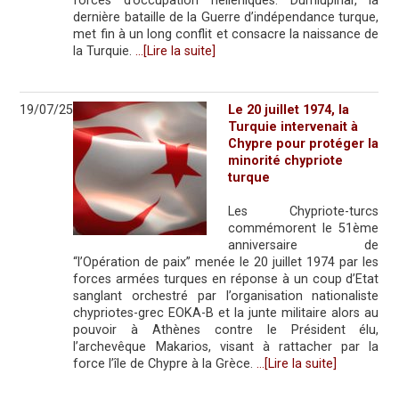
forces d’occupation helléniques. Dumlupinar, la
dernière bataille de la Guerre d’indépendance turque,
met fin à un long conflit et consacre la naissance de
la Turquie.
…[Lire la suite]
19/07/25
Le 20 juillet 1974, la
Turquie intervenait à
Chypre pour protéger la
minorité chypriote
turque
Les Chypriote-turcs
commémorent le 51ème
anniversaire de
“l’Opération de paix” menée le 20 juillet 1974 par les
forces armées turques en réponse à un coup d’Etat
sanglant orchestré par l’organisation nationaliste
chypriotes-grec EOKA-B et la junte militaire alors au
pouvoir à Athènes contre le Président élu,
l’archevêque Makarios, visant à rattacher par la
force l’île de Chypre à la Grèce.
…[Lire la suite]