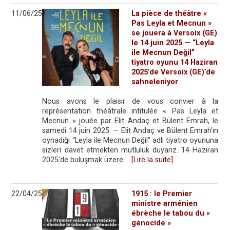
11/06/25
La pièce de théâtre «
Pas Leyla et Mecnun »
se jouera à Versoix (GE)
le 14 juin 2025 — “Leyla
ile Mecnun Değil”
tiyatro oyunu 14 Haziran
2025’de Versoix (GE)’de
sahneleniyor
Nous avons le plaisir de vous convier à la
représentation théâtrale intitulée « Pas Leyla et
Mecnun » jouée par Elit Andaç et Bülent Emrah, le
samedi 14 juin 2025. — Elit Andaç ve Bülent Emrah’ın
oynadığı “Leyla ile Mecnun Değil” adlı tiyatro oyununa
sizleri davet etmekten mutluluk duyarız. 14 Haziran
2025’de buluşmak üzere.
…[Lire la suite]
22/04/25
1915 : le Premier
ministre arménien
ébrèche le tabou du «
génocide »