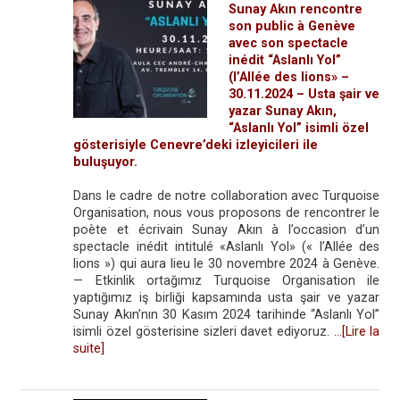
Sunay Akın rencontre
son public à Genève
avec son spectacle
inédit “Aslanlı Yol”
(l’Allée des lions» –
30.11.2024 – Usta şair ve
yazar Sunay Akın,
“Aslanlı Yol” isimli özel
gösterisiyle Cenevre’deki izleyicileri ile
buluşuyor.
Dans le cadre de notre collaboration avec Turquoise
Organisation, nous vous proposons de rencontrer le
poète et écrivain Sunay Akın à l’occasion d’un
spectacle inédit intitulé «Aslanlı Yol» (« l’Allée des
lions ») qui aura lieu le 30 novembre 2024 à Genève.
— Etkinlik ortağımız Turquoise Organisation ile
yaptığımız iş birliği kapsamında usta şair ve yazar
Sunay Akın’nın 30 Kasım 2024 tarihinde “Aslanlı Yol”
isimli özel gösterisine sizleri davet ediyoruz.
…[Lire la
suite]